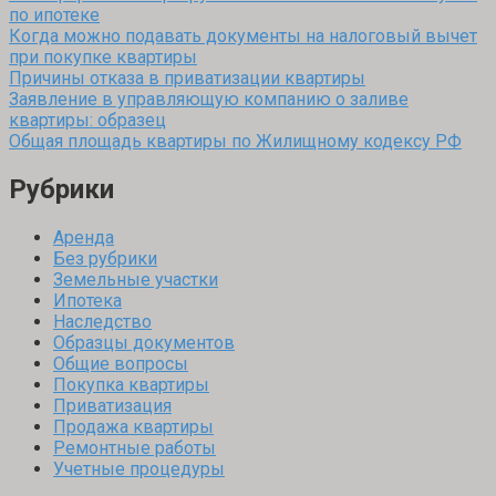
по ипотеке
Когда можно подавать документы на налоговый вычет
при покупке квартиры
Причины отказа в приватизации квартиры
Заявление в управляющую компанию о заливе
квартиры: образец
Общая площадь квартиры по Жилищному кодексу РФ
Рубрики
Аренда
Без рубрики
Земельные участки
Ипотека
Наследство
Образцы документов
Общие вопросы
Покупка квартиры
Приватизация
Продажа квартиры
Ремонтные работы
Учетные процедуры