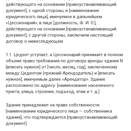
действующего на основании [правоустанавливающий
документ], с одной стороны, и [наименование
юридического лица], именуемое в дальнейшем
«Цессионарий», в лице [должность, Ф. И. О.],
действующего на основании [правоустанавливающий
документ], с другой стороны, заключили настоящий
договор о нижеследующем:
1.1. Цедент уступает, а Цессионарий принимает в полном
объеме право требования по договору аренды здания N
[вписать нужное] от [число, месяц, год], заключенному
между Цедентом (прежний Арендодатель) и [вписать
нужное], именуемым далее «Арендатор». Здание
расположено по адресу: [наименование населенного
пункта, улица, строение, подъезд, этаж и т. д.].
Здание принадлежит на праве собственности
[наименование юридического лица — собственника
здания], что подтверждается [правоустанавливающий
документ].