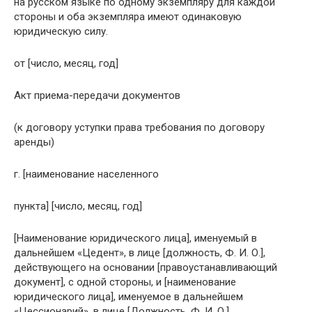
на русском языке по одному экземпляру для каждой
стороны и оба экземпляра имеют одинаковую
юридическую силу.
от [число, месяц, год]
Акт приема-передачи документов
(к договору уступки права требования по договору
аренды)
г. [наименование населенного
пункта] [число, месяц, год]
[Наименование юридического лица], именуемый в
дальнейшем «Цедент», в лице [должность, Ф. И. О.],
действующего на основании [правоустанавливающий
документ], с одной стороны, и [наименование
юридического лица], именуемое в дальнейшем
«Цессионарий», в лице [Должность, Ф. И. О.],