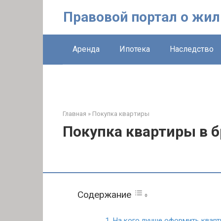
Перейти
Правовой портал о жи
к
контенту
Аренда
Ипотека
Наследство
Главная
»
Покупка квартиры
Покупка квартиры в б
Содержание
На кого лучше оформить кварти