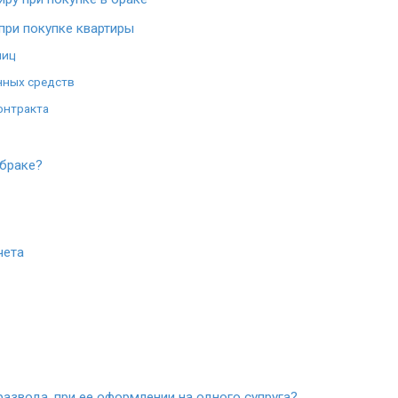
при покупке квартиры
лиц
нных средств
онтракта
 браке?
чета
и
развода, при ее оформлении на одного супруга?