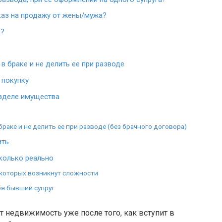
тказ на продажу от жены/мужа?
ь?
в браке и не делить ее при разводе
 покупку
азделе имущества
 браке и не делить ее при разводе (без брачного договора)
ить
колько реально
которых возникнут сложности
бя бывший супруг
т недвижимость уже после того, как вступит в