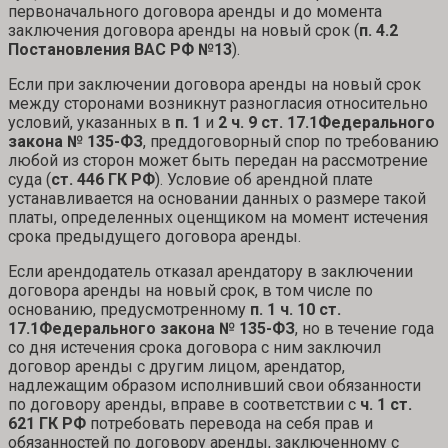
первоначального договора аренды и до момента
заключения договора аренды на новый срок (
п. 4.2
Постановления ВАС РФ №
13
).
Если при заключении договора аренды на новый срок
между сторонами возникнут разногласия относительно
условий, указанных в
п. 1
и
2 ч. 9 ст. 17.1
Федерального
закона № 135-ФЗ
, преддоговорный спор по требованию
любой из сторон может быть передан на рассмотрение
суда (
ст. 446 ГК РФ
). Условие об арендной плате
устанавливается на основании данных о размере такой
платы, определенных оценщиком на момент истечения
срока предыдущего договора аренды.
Если арендодатель отказал арендатору в заключении
договора аренды на новый срок, в том числе по
основанию, предусмотренному
п. 1 ч. 10 ст.
17.1
Федерального закона № 135-ФЗ
, но в течение года
со дня истечения срока договора с ним заключил
договор аренды с другим лицом, арендатор,
надлежащим образом исполнивший свои обязанности
по договору аренды, вправе в соответствии с
ч. 1 ст.
621 ГК РФ
потребовать перевода на себя прав и
обязанностей по договору аренды, заключенному с