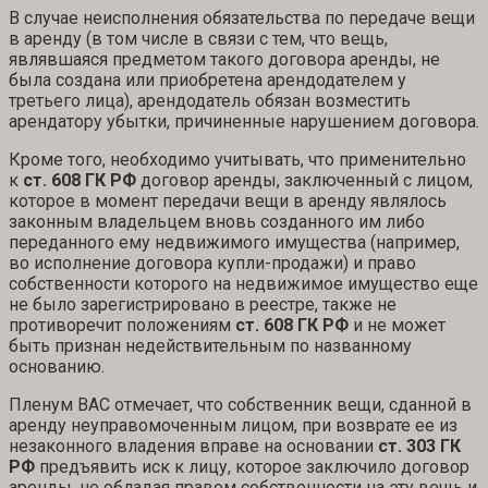
В случае неисполнения обязательства по передаче вещи
в аренду (в том числе в связи с тем, что вещь,
являвшаяся предметом такого договора аренды, не
была создана или приобретена арендодателем у
третьего лица), арендодатель обязан возместить
арендатору убытки, причиненные нарушением договора.
Кроме того, необходимо учитывать, что применительно
к
ст. 608 ГК РФ
договор аренды, заключенный с лицом,
которое в момент передачи вещи в аренду являлось
законным владельцем вновь созданного им либо
переданного ему недвижимого имущества (например,
во исполнение договора купли-продажи) и право
собственности которого на недвижимое имущество еще
не было зарегистрировано в реестре, также не
противоречит положениям
ст. 608 ГК РФ
и не может
быть признан недействительным по названному
основанию.
Пленум ВАС отмечает, что собственник вещи, сданной в
аренду неуправомоченным лицом, при возврате ее из
незаконного владения вправе на основании
ст. 303 ГК
РФ
предъявить иск к лицу, которое заключило договор
аренды, не обладая правом собственности на эту вещь и