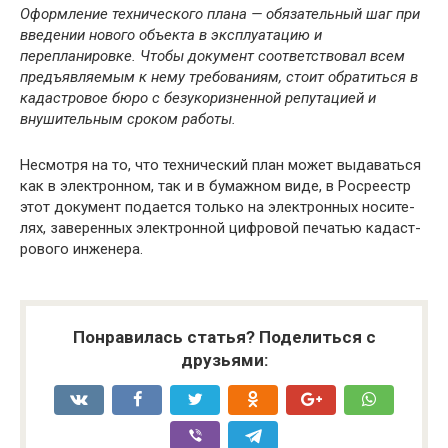
Оформление технического плана — обязательный шаг при
введении нового объекта в эксплуатацию и
перепланировке. Чтобы документ соответствовал всем
предъявляемым к нему требованиям, стоит обратиться в
кадастровое бюро с безукоризненной репутацией и
внушительным сроком работы.
Не­смот­ря на то, что тех­ни­чес­кий план мо­жет вы­да­вать­ся
как в элек­трон­ном, так и в бу­маж­ном ви­де, в Рос­ре­естр
этот до­ку­мент по­да­ет­ся толь­ко на элек­трон­ных но­си­те­
лях, за­ве­рен­ных элек­трон­ной циф­ро­вой пе­чатью ка­даст­
ро­во­го ин­же­не­ра.
Понравилась статья? Поделиться с
друзьями: