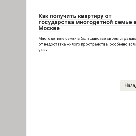
Как получить квартиру от
государства многодетной семье 
Москве
Многодетные семьи в большинстве своем страда
от недостатка жилого пространства, особенно есл
у них
Пагинация
Наза
записей